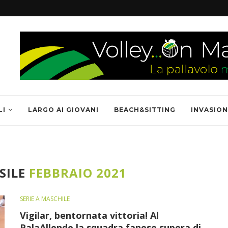
LI
LARGO AI GIOVANI
BEACH&SITTING
INVASION
SILE
FEBBRAIO 2021
SERIE A MASCHILE
Vigilar, bentornata vittoria! Al
PalaAllende la squadra fanese supera di