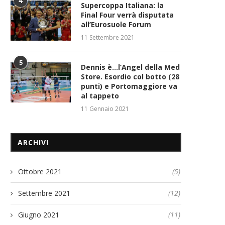
4
Supercoppa Italiana: la
Final Four verrà disputata
all’Eurosuole Forum
11 Settembre 2021
5
Dennis è…l’Angel della Med
Store. Esordio col botto (28
punti) e Portomaggiore va
al tappeto
11 Gennaio 2021
ARCHIVI
Ottobre 2021
(5)
Settembre 2021
(12)
Giugno 2021
(11)