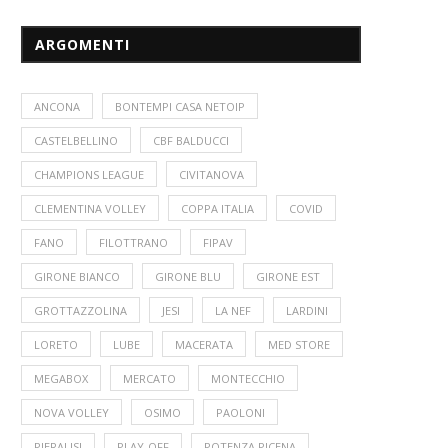
ARGOMENTI
ANCONA
BONTEMPI CASA NETOIP
CASTELBELLINO
CBF BALDUCCI
CHAMPIONS LEAGUE
CIVITANOVA
CLEMENTINA VOLLEY
COPPA ITALIA
COVID
FANO
FILOTTRANO
FIPAV
GIRONE BIANCO
GIRONE BLU
GIRONE EST
GROTTAZZOLINA
JESI
LA NEF
LARDINI
LORETO
LUBE
MACERATA
MED STORE
MEGABOX
MERCATO
MONTECCHIO
NOVA VOLLEY
OSIMO
PAOLONI
PIERALISI
PLAY-OFF
POTENZA PICENA