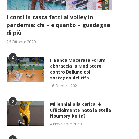
I conti in tasca fatti al volley in
pandemia: chi – e quanto – guadagna
di più
26 Ottobre 2020
2
Il Banca Macerata Forum
abbraccia la Med Store:
contro Belluno col
sostegno del tifo
16 Ottobre 2021
3
Millennial alla carica: è
ufficialmente nata la stella
Noumory Keita?
4 Novembre 2020