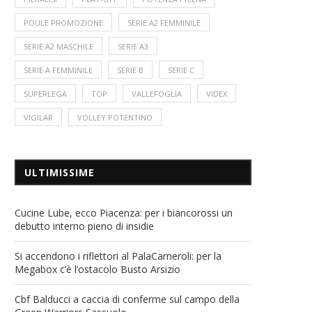
POULE PROMOZIONE
SERIE A2 FEMMINILE
SERIE A2 MASCHILE
SERIE A3
SERIE A FEMMINILE
SERIE B
SERIE C
SUPERLEGA
TOP
VALLEFOGLIA
VIDEX
VIGILAR
VOLLEY POTENTINO
ULTIMISSIME
Cucine Lube, ecco Piacenza: per i biancorossi un
debutto interno pieno di insidie
Si accendono i riflettori al PalaCarneroli: per la
Megabox c’è l’ostacolo Busto Arsizio
Cbf Balducci a caccia di conferme sul campo della