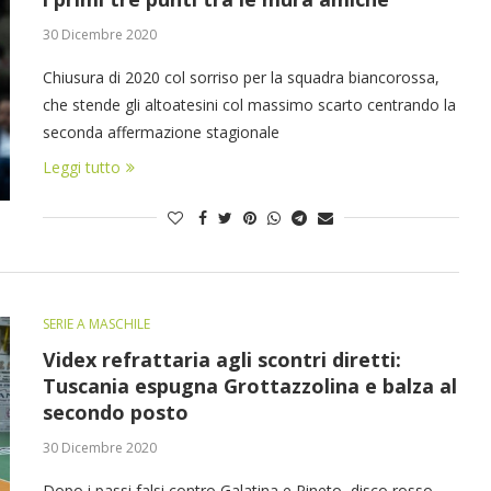
30 Dicembre 2020
Chiusura di 2020 col sorriso per la squadra biancorossa,
che stende gli altoatesini col massimo scarto centrando la
seconda affermazione stagionale
Leggi tutto
SERIE A MASCHILE
Videx refrattaria agli scontri diretti:
Tuscania espugna Grottazzolina e balza al
secondo posto
30 Dicembre 2020
Dopo i passi falsi contro Galatina e Pineto, disco rosso