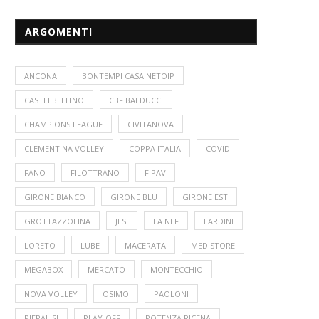
ARGOMENTI
ANCONA
BONTEMPI CASA NETOIP
CASTELBELLINO
CBF BALDUCCI
CHAMPIONS LEAGUE
CIVITANOVA
CLEMENTINA VOLLEY
COPPA ITALIA
COVID
FANO
FILOTTRANO
FIPAV
GIRONE BIANCO
GIRONE BLU
GIRONE EST
GROTTAZZOLINA
JESI
LA NEF
LARDINI
LORETO
LUBE
MACERATA
MED STORE
MEGABOX
MERCATO
MONTECCHIO
NOVA VOLLEY
OSIMO
PAOLONI
PIERALISI
PLAY-OFF
POTENZA PICENA