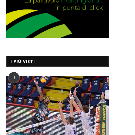
I PIÙ VISTI
1