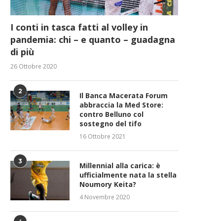
I conti in tasca fatti al volley in
pandemia: chi – e quanto – guadagna
di più
26 Ottobre 2020
2
Il Banca Macerata Forum
abbraccia la Med Store:
contro Belluno col
sostegno del tifo
16 Ottobre 2021
3
Millennial alla carica: è
ufficialmente nata la stella
Noumory Keita?
4 Novembre 2020