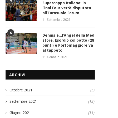
4
Supercoppa Italiana: la
Final Four verrà disputata
all’Eurosuole Forum
11 Settembre 2021
5
Dennis è…l’Angel della Med
Store. Esordio col botto (28
punti) e Portomaggiore va
al tappeto
11 Gennaio 2021
ARCHIVI
Ottobre 2021
(5)
Settembre 2021
(12)
Giugno 2021
(11)