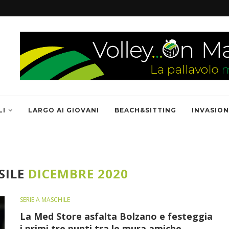
LI
LARGO AI GIOVANI
BEACH&SITTING
INVASION
SILE
DICEMBRE 2020
SERIE A MASCHILE
La Med Store asfalta Bolzano e festeggia
i primi tre punti tra le mura amiche