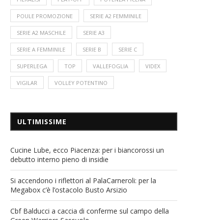
POULE PROMOZIONE
SERIE A2 FEMMINILE
SERIE A2 MASCHILE
SERIE A3
SERIE A FEMMINILE
SERIE B
SERIE C
SUPERLEGA
TOP
VALLEFOGLIA
VIDEX
VIGILAR
VOLLEY POTENTINO
ULTIMISSIME
Cucine Lube, ecco Piacenza: per i biancorossi un
debutto interno pieno di insidie
Si accendono i riflettori al PalaCarneroli: per la
Megabox c’è l’ostacolo Busto Arsizio
Cbf Balducci a caccia di conferme sul campo della