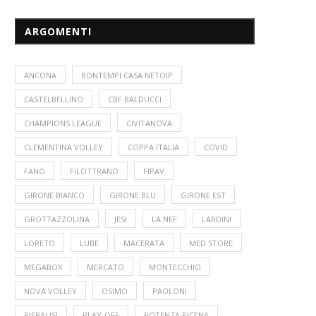
ARGOMENTI
ANCONA
BONTEMPI CASA NETOIP
CASTELBELLINO
CBF BALDUCCI
CHAMPIONS LEAGUE
CIVITANOVA
CLEMENTINA VOLLEY
COPPA ITALIA
COVID
FANO
FILOTTRANO
FIPAV
GIRONE BIANCO
GIRONE BLU
GIRONE EST
GROTTAZZOLINA
JESI
LA NEF
LARDINI
LORETO
LUBE
MACERATA
MED STORE
MEGABOX
MERCATO
MONTECCHIO
NOVA VOLLEY
OSIMO
PAOLONI
PIERALISI
PLAY-OFF
POTENZA PICENA