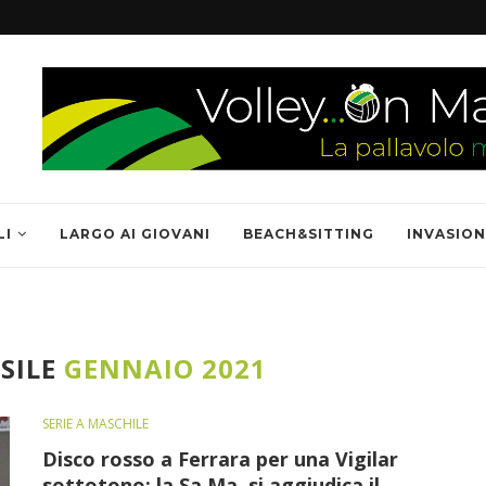
LI
LARGO AI GIOVANI
BEACH&SITTING
INVASION
SILE
GENNAIO 2021
SERIE A MASCHILE
Disco rosso a Ferrara per una Vigilar
sottotono: la Sa.Ma. si aggiudica il