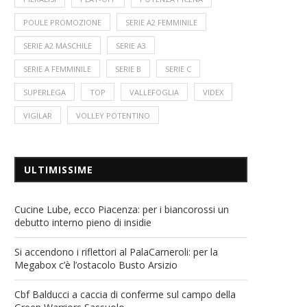
POULE PROMOZIONE
SERIE A2 FEMMINILE
SERIE A2 MASCHILE
SERIE A3
SERIE A FEMMINILE
SERIE B
SERIE C
SUPERLEGA
TOP
VALLEFOGLIA
VIDEX
VIGILAR
VOLLEY POTENTINO
ULTIMISSIME
Cucine Lube, ecco Piacenza: per i biancorossi un
debutto interno pieno di insidie
Si accendono i riflettori al PalaCarneroli: per la
Megabox c’è l’ostacolo Busto Arsizio
Cbf Balducci a caccia di conferme sul campo della