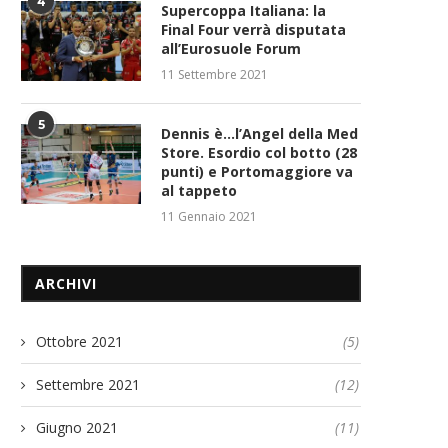
4
Supercoppa Italiana: la
Final Four verrà disputata
all’Eurosuole Forum
11 Settembre 2021
5
Dennis è…l’Angel della Med
Store. Esordio col botto (28
punti) e Portomaggiore va
al tappeto
11 Gennaio 2021
ARCHIVI
Ottobre 2021
(5)
Settembre 2021
(12)
Giugno 2021
(11)