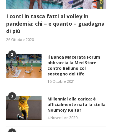
I conti in tasca fatti al volley in
pandemia: chi – e quanto – guadagna
di più
26 Ottobre 2020
2
Il Banca Macerata Forum
abbraccia la Med Store:
contro Belluno col
sostegno del tifo
16 Ottobre 2021
3
Millennial alla carica: è
ufficialmente nata la stella
Noumory Keita?
4 Novembre 2020