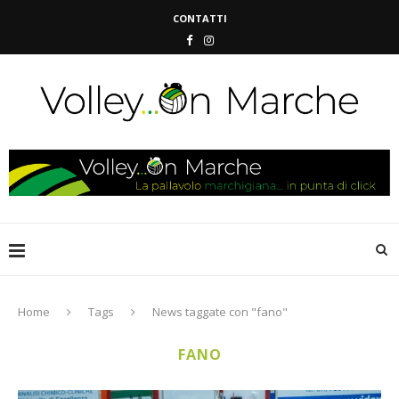
CONTATTI
Home
Tags
News taggate con "fano"
FANO