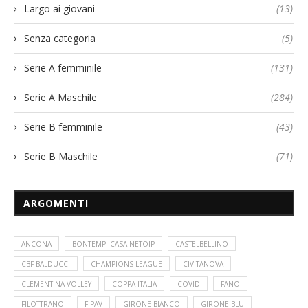
Largo ai giovani
(13)
Senza categoria
(5)
Serie A femminile
(131)
Serie A Maschile
(284)
Serie B femminile
(43)
Serie B Maschile
(71)
ARGOMENTI
ANCONA
BONTEMPI CASA NETOIP
CASTELBELLINO
CBF BALDUCCI
CHAMPIONS LEAGUE
CIVITANOVA
CLEMENTINA VOLLEY
COPPA ITALIA
COVID
FANO
FILOTTRANO
FIPAV
GIRONE BIANCO
GIRONE BLU