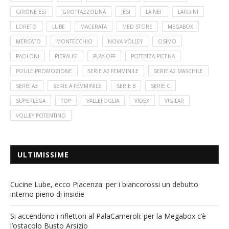
GIRONE EST
GROTTAZZOLINA
JESI
LA NEF
LARDINI
LORETO
LUBE
MACERATA
MED STORE
MEGABOX
MERCATO
MONTECCHIO
NOVA VOLLEY
OSIMO
PAOLONI
PIERALISI
PLAY-OFF
POTENZA PICENA
POULE PROMOZIONE
SERIE A2 FEMMINILE
SERIE A2 MASCHILE
SERIE A3
SERIE A FEMMINILE
SERIE B
SERIE C
SUPERLEGA
TOP
VALLEFOGLIA
VIDEX
VIGILAR
VOLLEY POTENTINO
ULTIMISSIME
Cucine Lube, ecco Piacenza: per i biancorossi un debutto
interno pieno di insidie
Si accendono i riflettori al PalaCarneroli: per la Megabox c’è
l’ostacolo Busto Arsizio