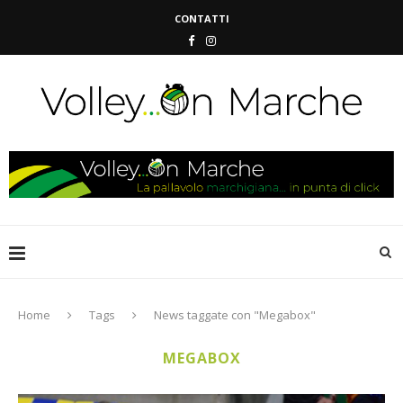
CONTATTI
Home
Tags
News taggate con "Megabox"
MEGABOX