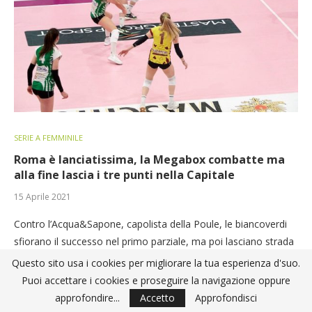
SERIE A FEMMINILE
Roma è lanciatissima, la Megabox combatte ma
alla fine lascia i tre punti nella Capitale
15 Aprile 2021
Contro l’Acqua&Sapone, capolista della Poule, le biancoverdi
sfiorano il successo nel primo parziale, ma poi lasciano strada
alle capitoline lottando comunque su ogni pallone.
Questo sito usa i cookies per migliorare la tua esperienza d'suo.
Puoi accettare i cookies e proseguire la navigazione oppure
Leggi tutto
approfondire...
Accetto
Approfondisci